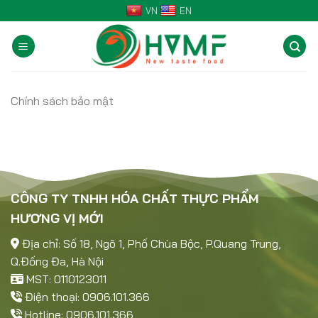
Skip
VN
EN
to
content
Chính sách bảo mật
CÔNG TY TNHH HÓA CHẤT THỰC PHẨM
HƯƠNG VỊ MỚI
Địa chỉ: Số 18, Ngõ 1, Phố Chùa Bộc, P.Quang Trung,
Q.Đống Đa, Hà Nội
MST: 0110123011
Điện thoại: 0906.101.366
Hotline: 0906.101.366