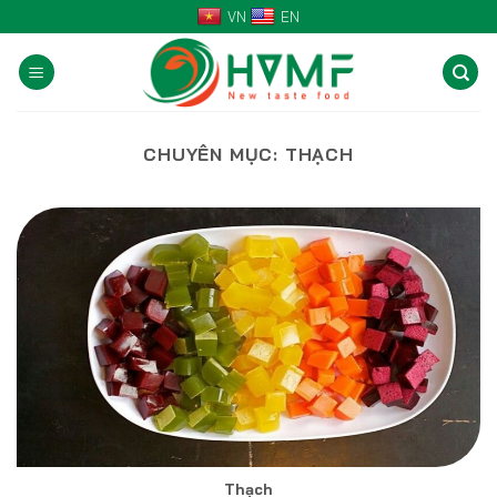
Skip
VN
EN
to
content
CHUYÊN MỤC:
THẠCH
Thạch