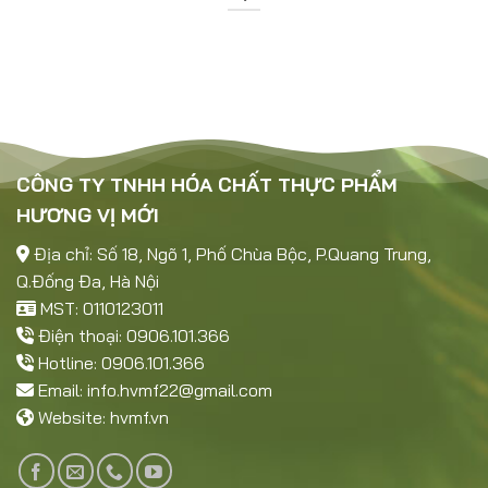
CÔNG TY TNHH HÓA CHẤT THỰC PHẨM
HƯƠNG VỊ MỚI
Địa chỉ: Số 18, Ngõ 1, Phố Chùa Bộc, P.Quang Trung,
Q.Đống Đa, Hà Nội
MST: 0110123011
Điện thoại: 0906.101.366
Hotline: 0906.101.366
Email:
info.hvmf22@gmail.com
Website:
hvmf.vn